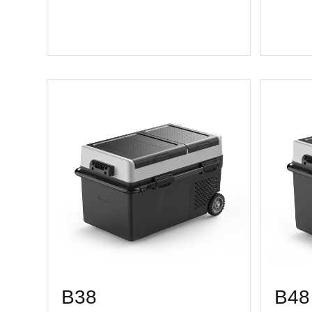
B38
B48