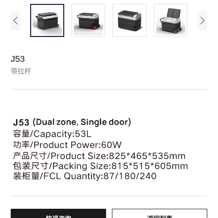
J53
带拉杆