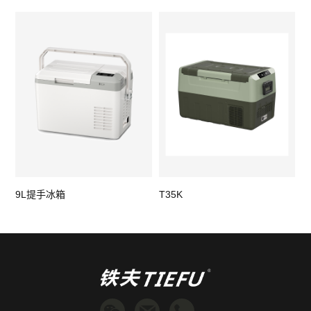
9L提手冰箱
T35K
X