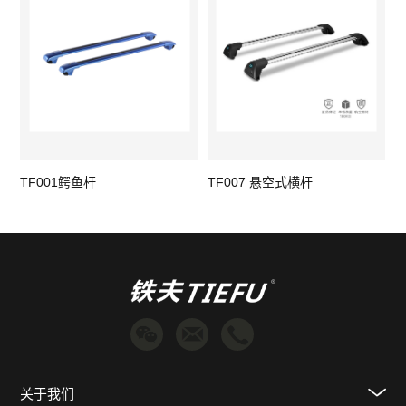
TF001鳄鱼杆
TF007 悬空式横杆
T
关于我们